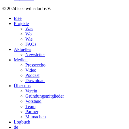
© 2024 icec wünsdorf e.V.
Idee
Projekte
Was
Wo
Wie
FAQs
Aktuelles
Newsletter
Medien
Presseecho
Video
Podcast
Download
Über uns
Verein
Gründungsmitglieder
Vorstand
Team
Partner
Mitmachen
Logbuch
de